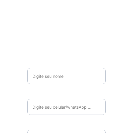
Fale Conosco
Fale com um dos nossos consultores e 
conheça os benefícios dos nossos 
softwares para a sua empresa!
Nome ...*
Celular*
Email*